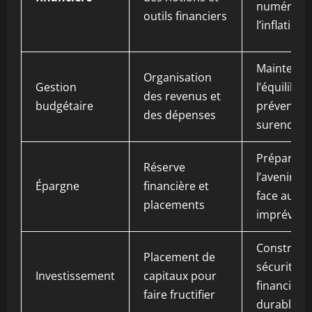
numérique
outils financiers
l’inflation
Maintenir
Organisation
Gestion
l’équilibre 
des revenus et
budgétaire
prévenir l
des dépenses
surendett
Préparer
Réserve
l’avenir et 
Épargne
financière et
face aux
placements
imprévus
Construir
Placement de
sécurité
Investissement
capitaux pour
financière
faire fructifier
durable