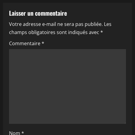
a
Laisser un commentaire
t
Votre adresse e-mail ne sera pas publiée.
Les
i
champs obligatoires sont indiqués avec
*
o
Commentaire
*
n
d
’
a
r
t
i
Nom
*