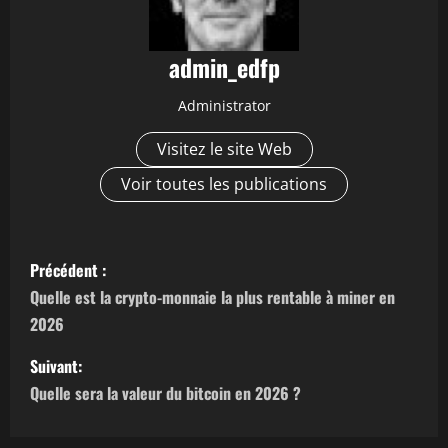
admin_edfp
Administrator
Visitez le site Web
Voir toutes les publications
N
Précédent :
a
Quelle est la crypto-monnaie la plus rentable à miner en
2026
v
Suivant:
i
Quelle sera la valeur du bitcoin en 2026 ?
g