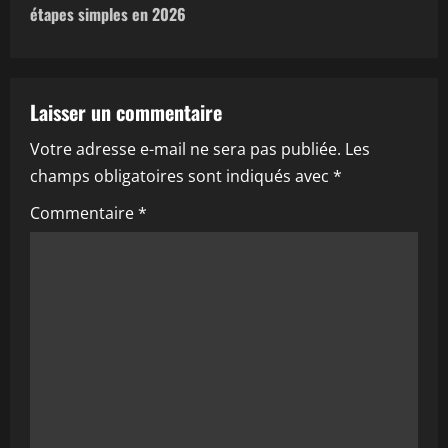
g
étapes simples en 2026
a
t
Laisser un commentaire
i
Votre adresse e-mail ne sera pas publiée.
Les
champs obligatoires sont indiqués avec
*
o
Commentaire
*
n
d
’
a
r
t